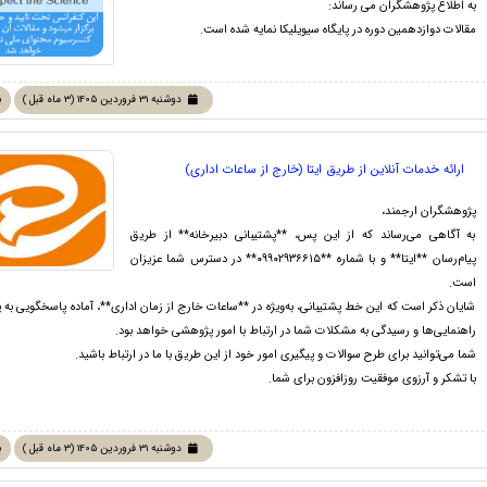
به اطلاع پژوهشگران می رساند:
مقالات دوازدهمین دوره در پایگاه سیویلیکا نمایه شده است.
دوشنبه 31 فروردین 1405 (3 ماه قبل )
ب
ارائه خدمات آنلاین از طریق ایتا (خارج از ساعات اداری)
پژوهشگران ارجمند،
به آگاهی می‌رساند که از این پس، **پشتیبانی دبیرخانه** از طریق
پیام‌رسان **ایتا** و با شماره **۰۹۹۰۲۹۳۶۶۱۵** در دسترس شما عزیزان
است.
شایان ذکر است که این خط پشتیبانی، به‌ویژه در **ساعات خارج از زمان اداری**، آماده پاسخگویی به پ
راهنمایی‌ها و رسیدگی به مشکلات شما در ارتباط با امور پژوهشی خواهد بود.
شما می‌توانید برای طرح سوالات و پیگیری امور خود از این طریق با ما در ارتباط باشید.
با تشکر و آرزوی موفقیت روزافزون برای شما.
دوشنبه 31 فروردین 1405 (3 ماه قبل )
ب