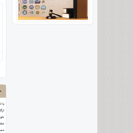
مع
با ا
ارگ
خوا
مشا
دست