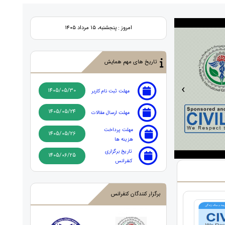
امروز : پنجشنبه، ۱۵ مرداد ۱۴۰۵
تاریخ های مهم همایش
‹
1405/05/30
مهلت ثبت نام کاربر
1405/05/24
مهلت ارسال مقالات
مهلت پرداخت
1405/05/26
هزینه ها
تاریخ برگزاری
1405/06/25
کنفرانس
برگزار کنندگان کنفرانس