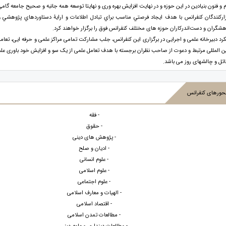
 و فنون بنیادین در این حوزه و در نهایت افزایش بهره وری و نهایتا توسعه همه جانبه و صحیح جامعه گامی 
زارکنندگان کنفرانس با هدف ايجاد فرصتي مناسب براي تبادل اطلاعات و ارایۀ دستاوردهاي پژوهشي و
هشگران و دست‌اندرکاران حوزه های مختلف کنفرانس فوق را برگزار خواهند کرد.
کرد دبیرخانه علمی و اجرایی در برگزاری این کنفرانس، جلب مشارکت تمامی مراکز علمی و حرفه ایی، تعام
ین المللی مرتبط و دعوت از صاحب نظران برجسته با هدف تعامل علمی از یک سو و افزایش خود باوری علمی
ئل و چالشهای روز می باشد.
حورهای کنفرانس
- فقه
- حقوق
- پژوهش های دینی
- ادیان و صلح
- علوم انسانی
- علوم اسلامی
- علوم اجتماعی
- الهیات و معارف اسلامی
- اقتصاد اسلامی
- مطالعات تمدن اسلامی