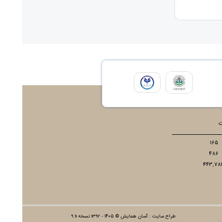
ت
165
486
443,78
طراح سایت :
آسان همایش
© ۱۴۰۵ - 1392 نسخه 9.11