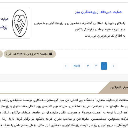
حمایت دبیرخانه از پژوهشگران برتر
باسلام و درود به استادان گرانمایه، دانشجویان و پژوهشگران و همچنین
مدیران و مسئولان علمی و فرهنگی کشور
به اطلاع تمامی عزیزان می رساند
دوشنبه 31 فروردین 1405 (3 ماه قبل )
ب
»
Next
3
2
1
«
رفی کنفرانس
ستعانت از خداوند متعال، " دانشگاه بین المللی ابن سینا گرجستان باهمکاری موسسه تحقیقاتی رایمند پژ
ان ها، سازمان ها و مجامع علمی و دانشگاهی، سیزدهمین کنفرانس بین المللی فقه، حقوق و پژوهش ه
هد کرد. با توجه به اهمیت موضوع و همچنین نقش سازنده آن در جامعه، متولیان برگزاری انتظار دار
رکت مسئولین، متخصصین، حقوقدانان و صاحب نظران هرچه باشکوه تر برگزار گردد. تا با ارائه ج
اوردهای علمی و تجربی روز دنیا توسط پژوهشگران و محققین در راستای ارتقای سطح علمی با هدف افز