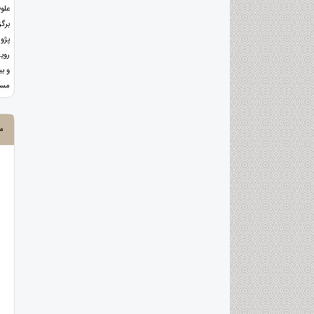
علوم
برگ
پژو
روی
و ب
مسا
م