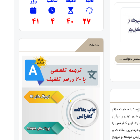
ثانیه
دقیقه
ساعت
روز
41
4
40
26
خدمات
یشتر بخوانید ... !
وه " با حمایت مؤثر
ای دینی را برگزار
ند این کنفرانس با
دیدترین مقالات و
ایش توسعه و ترویج