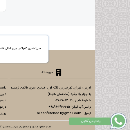
سیزدهمین کنفرانس بین المللی فق
دبیرخانه
آدرس : تهران، تهرانپارس، فلکه اول، خیابان امیری طائمه، نرسیده
راهنم
به چهار راه رشید (ساختمان هایدا)
داوری
شماره تماس : 71053199-021
درخو
واتس آپ ایران: 989902936615+
درخو
ایمیل : allconference.i@gmail.com
ویرای
تمام حقوق مادی و معنوی برای سیزدهمین کنف