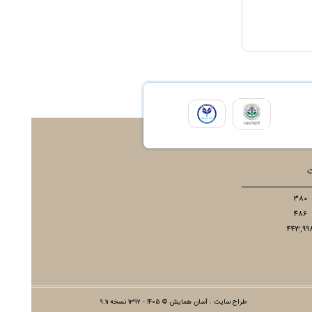
ت
380
486
443,99
طراح سایت :
آسان همایش
© ۱۴۰۵ - 1392 نسخه 9.11