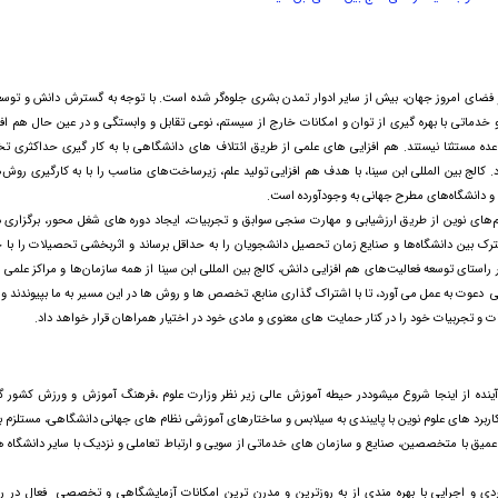
ضای امروز جهان، بیش از سایر ادوار تمدن بشری جلوه‌گر شده است. با توجه به گسترش دانش و توسع
تی با بهره گیری از توان و امکانات خارج از سیستم، نوعی تقابل و وابستگی و در عین حال هم افزا
عده مستثنا نیستند. هم افزایی های علمی از طریق ائتلاف های دانشگاهی با به کار گیری حداکثری 
د. کالج بین المللی ابن سینا، با هدف هم افزایی تولید علم، زیرساخت‌های مناسب را با به کارگیری روش‌
 و دانشگاه‌های مطرح جهانی به وجودآورده است.
تم‌های نوین از طریق ارزشیابی و مهارت سنجی سوابق و تجربیات، ایجاد دوره های شغل محور، برگزاری 
 بین دانشگاه‌ها و صنایع زمان تحصیل دانشجویان را به حداقل برساند و اثربخشی تحصیلات را با 
 راستای توسعه فعالیت‌های هم افزایی دانش، کالج بین المللی ابن سینا از همه سازمان‌ها و مراکز علمی 
ت به عمل می آورد، تا با اشتراک گذاری منابع، تخصص ها و روش ها در این مسیر به ما بپیوندند و 
اطات و تجربیات خود را در کنار حمایت های معنوی و مادی خود در اختیار همراهان قرار خواهد داد.
عار آینده از اینجا شروع میشوددر حیطه آموزش عالی زیر نظر وزارت علوم ،فرهنگ آموزش و ورزش کشور 
ربرد های علوم نوین با پایبندی به سیلابس و ساختارهای آموزشی نظام های جهانی دانشگاهی، مستلزم ب
میق با متخصصین، صنایع و سازمان های خدماتی از سویی و ارتباط تعاملی و نزدیک با سایر دانشگاه ها
 و اجرایی با بهره مندی از به روزترین و مدرن ترین امکانات آزمایشگاهی و تخصصی فعال در ر