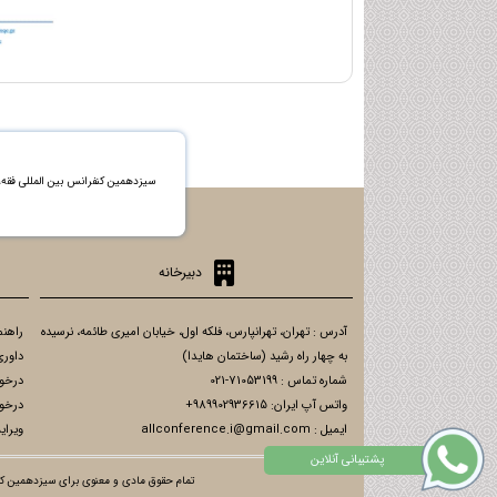
سیزدهمین کنفرانس بین المللی فق
دبیرخانه
آدرس : تهران، تهرانپارس، فلکه اول، خیابان امیری طائمه، نرسیده
راهنم
به چهار راه رشید (ساختمان هایدا)
داوری
شماره تماس : 71053199-021
درخو
واتس آپ ایران: 989902936615+
درخو
ایمیل : allconference.i@gmail.com
ویرای
تمام حقوق مادی و معنوی برای سیزدهمین کنف