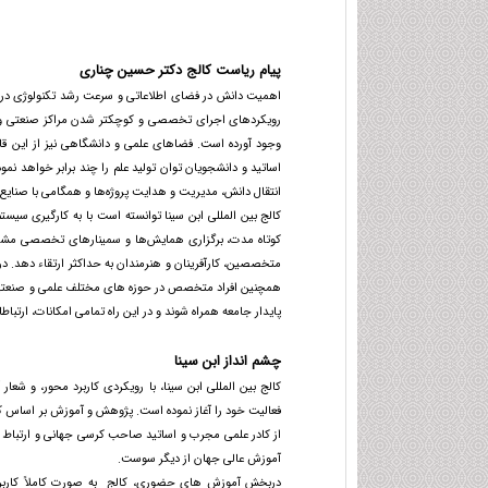
پیام ریاست کالج دکتر حسین چناری
اهمیت دانش در فضای اطلاعاتی و سرعت رشد تکنولوژی در ف
رویکردهای اجرای تخصصی و کوچکتر شدن مراکز صنعتی و خدما
وجود آورده است. فضاهای علمی و دانشگاهی نیز از این قا
اساتید و دانشجویان توان تولید علم را چند برابر خواهد نمو
انتقال دانش، مدیریت و هدایت پروژه‌ها و همگامی با صنایع
کالج بین المللی ابن سینا توانسته است با به کارگیری سیس
کوتاه مدت، برگزاری همایش‌ها و سمینارهای تخصصی مشترک
متخصصین، کارآفرینان و هنرمندان به حداکثر ارتقاء دهد. در
همچنین افراد متخصص در حوزه های مختلف علمی و صنعتی دعو
پایدار جامعه همراه شوند و در این راه تمامی امکانات، ارتب
چشم انداز ابن سینا
کالج بین المللی ابن سینا، با رویکردی کاربرد محور، و ش
فعالیت خود را آغاز نموده است. پژوهش و آموزش بر اساس کا
از کادر علمی مجرب و اساتید صاحب کرسی جهانی و ارتباط ع
آموزش عالی جهان از دیگر سوست.
دربخش آموزش های حضوری، کالج به صورت کاملاً کاربردی