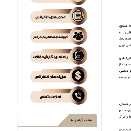
ه صنایع،
یی را به
تخصص‌ها،
های نوین
دوره های
حمایت از
و صنعتی،
در توسعه
گرجستان،
هره مندی
 و مراکز
استعلام گواهینامه
شته های