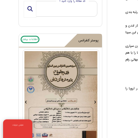
کد مقاله را وارد کنید !
تبه بندی
 لندن و
ابن سینا
اطلاعات بیشتر
پوستر کنفرانس
ون سپاری
را با هم
هانی رقم
ال در اروپا را
›
‹
نمایش جزئیات