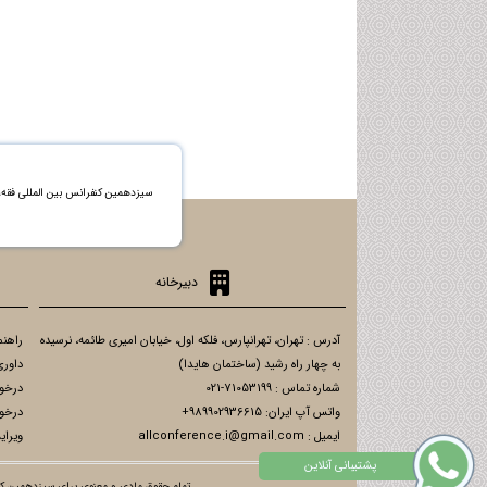
سیزدهمین کنفرانس بین المللی فق
دبیرخانه
آدرس : تهران، تهرانپارس، فلکه اول، خیابان امیری طائمه، نرسیده
راهنم
به چهار راه رشید (ساختمان هایدا)
داوری
شماره تماس : 71053199-021
درخو
واتس آپ ایران: 989902936615+
درخو
ایمیل : allconference.i@gmail.com
ویرای
تمام حقوق مادی و معنوی برای سیزدهمین کنف