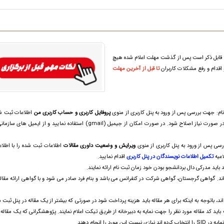
ید. قابل ذکر است پس از گذشت مهلت اعلام شده هیچ
قدام و رفع مشکلات کاربران
تا قبل از آخرین مهلت
ام: جهت بررسی پس از ورود به پنل کاربری از منوی
پروفایل کاربری و حساب کاربری من
اطلاعات ثبت ش
آدرس ایمیل، تلفن همراه و آدرس پستی بررسی و در صورت نیاز اصلاح شود. در صورت امکان از جیمیل (gmail) استفاده نمایید و ا
رسی پس از ورود به پنل کاربری از منوی
ویرایش و وضعیت داوری مقالات
اطلاعات ثبت شده را با اطلاع
اعیه
تکمیل اطلاعات نویسندگان در پنل کاربری
اقدام نمایید.
ید مدرکی دال بردانشجو بودن خود زمان ثبت نام ارائه نمایند.
د. گواهی گرجستان، گواهی شرکت در کنفرانس می باشد و بنام فرد صادر می شود و با گواهی ارائه مقال
 مقاله در SID را انتخاب کرده اند، باتوجه به اینکه برای هر مقاله باید هزینه پرداخت شود در صورتی که بیشتر از یک مقاله در پنل 
ی نمایه در SID ثبت شده است باید کد مقاله مورد نظر را جهت نمایه به دبیرخانه از طریق تیکت اعلام نمایند. پژوهشگرانی که یک مقاله
 را انجام دهند.