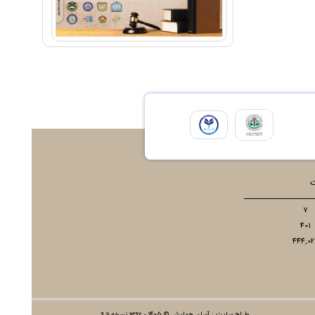
ت
7
401
444,02
طراح سایت :
آسان همایش
© ۱۴۰۵ - 1392 نسخه 9.11