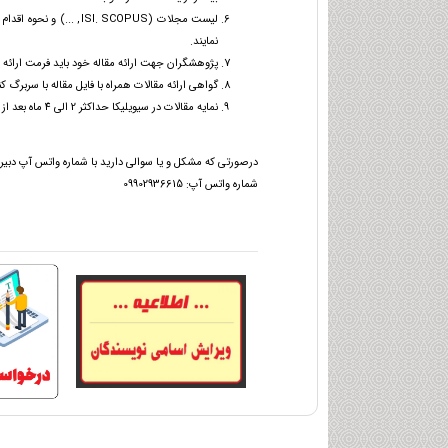
لیست مجلات (I. SCOPUS
نمایند.
پژوهشگران جهت ارائه مقاله خود باید فرمت ارائه پ
گواهی ارائه مقالات همراه با فایل مقاله با سربرگ کنفرانس و چکیده مقالات حداک
نمایه مقالات در سیویلیکا حداکثر 2 الی 4 ماه بعد از برگزاری کنفرانس زمان خواهد برد.
درصورتی که مشکل و یا سوالی دارید با شماره واتس آپ دبیرخا
شماره واتس آپ: 09902936615