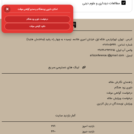
مطالعات دینداری و علوم دینی
×
امکان داوری زودهنگام و صدور گواهی موقت
درخواست داوری زودهنگام
دبیرخانه
دانلود گواهی موقت
آدرس : تهران، تهرانپارس، فلکه اول، خیابان امیری طائمه، نرسیده به چهار راه رشید (ساختمان هایدا)
شماره تماس : 71053199-021
واتس آپ ایران: 989902936615+
ایمیل : allconference.i@gmail.com
لینک های دسترسی سریع
راهنمای نگارش مقاله
داوری زود هنگام
درخواست گواهی موقت
درخواست ویرایش مقاله
ویرایش نویسندگان در پنل کاربری
آمار بازدید سایت
بازدید امروز
389
بازدید دیروز
440