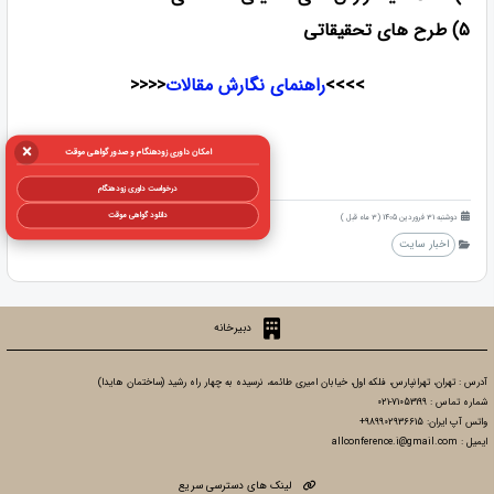
5) طرح های تحقیقاتی
>>>>
راهنمای نگارش مقالات
<<<<
×
امکان داوری زودهنگام و صدور گواهی موقت
درخواست داوری زودهنگام
دانلود گواهی موقت
دوشنبه 31 فروردین 1405 (3 ماه قبل )
اخبار سایت
دبیرخانه
آدرس : تهران، تهرانپارس، فلکه اول، خیابان امیری طائمه، نرسیده به چهار راه رشید (ساختمان هایدا)
شماره تماس : 71053199-021
واتس آپ ایران: 989902936615+
ایمیل : allconference.i@gmail.com
لینک های دسترسی سریع