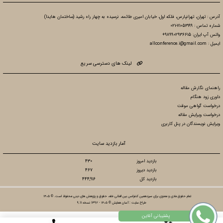
آدرس : تهران، تهرانپارس، فلکه اول، خیابان امیری طائمه، نرسیده به چهار راه رشید (ساختمان هایدا)
شماره تماس : 71053199-021
واتس آپ ایران: 989902936615+
ایمیل : allconference.i@gmail.com
لینک های دسترسی سریع
راهنمای نگارش مقاله
داوری زود هنگام
درخواست گواهی موقت
درخواست ویرایش مقاله
ویرایش نویسندگان در پنل کاربری
آمار بازدید سایت
بازدید امروز
430
بازدید دیروز
467
بازدید کل
444,916
تمام حقوق مادی و معنوی برای سیزدهمین کنفرانس بین المللی فقه، حقوق و پژوهش های دینی محفوظ است. © ۱۴۰۵
طراح سایت :
آسان همایش
© ۱۴۰۵ - 1392 نسخه 9.11