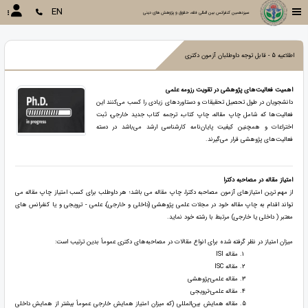
EN
سیزدهمین کنفرانس بین المللی فقه، حقوق و پژوهش های دینی
اطلاعیه 5 - قابل توجه داوطلبان آزمون دکتری
اهمیت فعالیت‌های پژوهشی در تقویت رزومه علمی
دانشجویان در طول تحصیل تحقیقات و دستاوردهای زیادی را کسب می‌کنند این
فعالیت‌ها که شامل چاپ مقاله، چاپ کتاب، ترجمه کتاب جدید خارجی، ثبت
اختراعات و همچنین کیفیت پایان‌نامه کارشناسی ارشد می‌باشد در دسته
فعالیت‌های پژوهشی قرار می‌گیرند.
امتیاز مقاله در مصاحبه دکترا
از مهم ترین امتیازهای آزمون مصاحبه دکترا، چاپ مقاله می باشد؛ هر داوطلب برای کسب امتیاز چاپ مقاله می
تواند اقدام به چاپ مقاله خود در مجلات علمی پژوهشی (داخلی و خارجی)، علمی - ترویجی و یا کنفرانس های
معتبر ( داخلی یا خارجی) مرتبط با رشته خود نماید.
میزان امتیاز در نظر گرفته‌ شده برای انواع مقالات در مصاحبه‌های دکتری عموماً بدین ترتیب است:
مقاله ISI
مقاله ISC
مقاله علمی-پژوهشی
مقاله علمی-ترویجی
مقاله همایش بین‌المللی (که میزان امتیاز همایش خارجی عموماً بیشتر از همایش داخلی