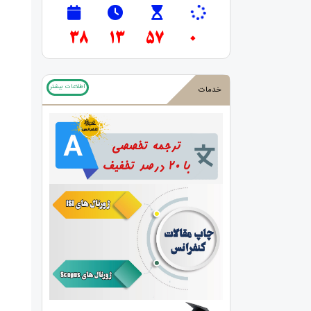
38
13
56
59
اطلاعات بیشتر
خدمات