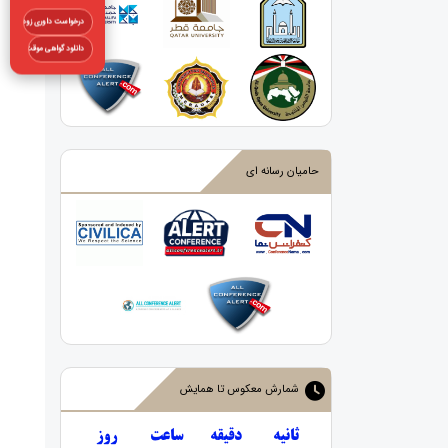
درخواست داوری زودهنگام
دانلود گواهی موقت
حامیان رسانه ای
شمارش معکوس تا همایش
ثانیه
دقیقه
ساعت
روز