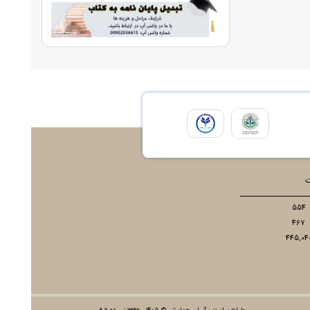
ت
554
467
445,04