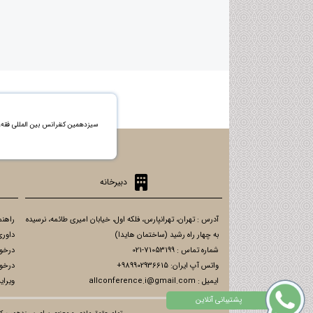
سیزدهمین کنفرانس بین المللی فق
دبیرخانه
آدرس : تهران، تهرانپارس، فلکه اول، خیابان امیری طائمه، نرسیده
راهنم
به چهار راه رشید (ساختمان هایدا)
داوری
شماره تماس : 71053199-021
درخو
واتس آپ ایران: 989902936615+
درخو
ایمیل : allconference.i@gmail.com
ویرای