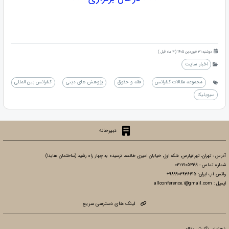
دوشنبه 31 فروردین 1405 (3 ماه قبل )
اخبار سایت
مجموعه مقالات کنفرانس
فقه و حقوق
پژوهش های دینی
کنفرانس بین المللی
سیویلیکا
دبیرخانه
آدرس : تهران، تهرانپارس، فلکه اول، خیابان امیری طائمه، نرسیده به چهار راه رشید (ساختمان هایدا)
شماره تماس : 71053199-021
واتس آپ ایران: 989902936615+
ایمیل : allconference.i@gmail.com
لینک های دسترسی سریع